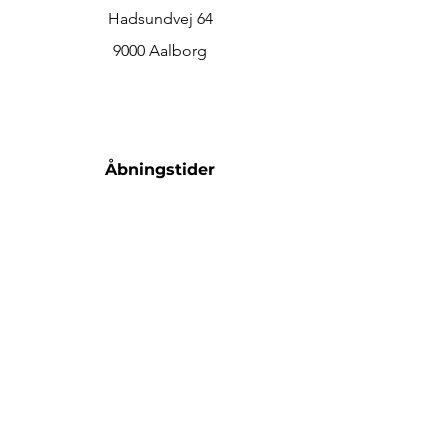
Hadsundvej 64
9000 Aalborg
Åbningstider
Man-Fre: 09:00 - 17:00
Lør: 10:00 - 15:00​​
Søn: Lukket
Kontakt
Email:
tikta3718@gmail.com
Tel:
23463886